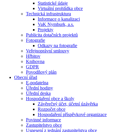
Statistické údaje
Virtuální prohlídka obce
Technická infrastruktura
Informace o kanalizaci
VaK Nymburk, a.s.
Projekty
Publicita dotačních projektů
Fotografie
Odkazy na fotografie
Veřejnoprávní smlouvy
Hřbitov
Knihovna
GDPR
Povodňový plán
Obecní úřad
E-podatelna
Úřední hodiny
Úřední deska
Hospodaření obce a školy
Závěrečný účet, účetní úzávěrka
Rozpočet obce
Hospodaření příspěvkové organizace
Povinné informace
Zastupitelstvo obce
Usnesení z jednání zastupitelstva obce