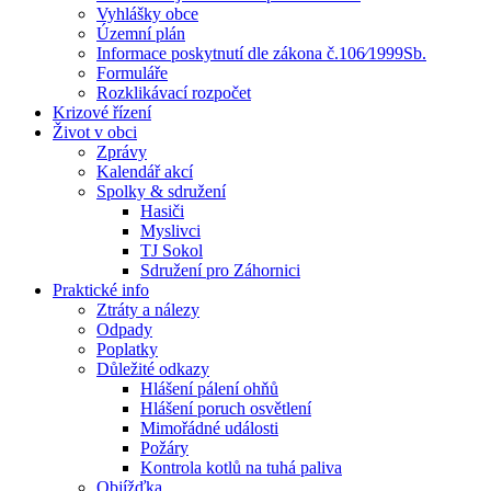
Vyhlášky obce
Územní plán
Informace poskytnutí dle zákona č.106⁄1999Sb.
Formuláře
Rozklikávací rozpočet
Krizové řízení
Život v obci
Zprávy
Kalendář akcí
Spolky & sdružení
Hasiči
Myslivci
TJ Sokol
Sdružení pro Záhornici
Praktické info
Ztráty a nálezy
Odpady
Poplatky
Důležité odkazy
Hlášení pálení ohňů
Hlášení poruch osvětlení
Mimořádné události
Požáry
Kontrola kotlů na tuhá paliva
Objížďka