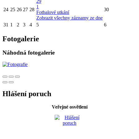
29
1
24
25
26
27
28
30
Fotbalové utkání
Zobrazit všechny záznamy ze dne
31
1
2
3
4
5
6
Fotogalerie
Náhodná fotogalerie
Hlášení poruch
Veřejné osvětlení