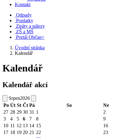
Kontakt
Odpady
Poplatky
Ztráty a nálezy
ZŠ a MŠ
Portál Občan+
Úvodní stránka
Kalendář
Kalendář
Kalendář akcí
Srpen
2026
Po
Út
St
Čt
Pá
So
Ne
27
28
29
30
31
1
2
3
4
5
6
7
8
9
10
11
12
13
14
15
16
17
18
19
20
21
22
23