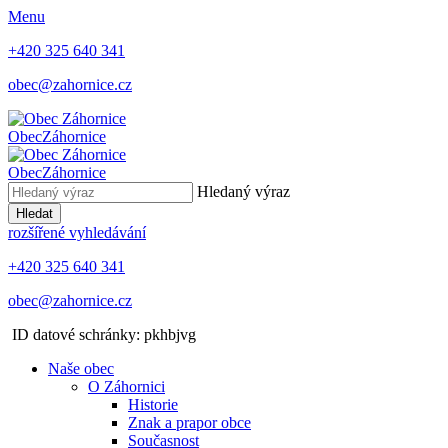
Menu
+420 325 640 341
obec@zahornice.cz
Obec
Záhornice
Obec
Záhornice
Hledaný výraz
Hledat
rozšířené vyhledávání
+420 325 640 341
obec@zahornice.cz
ID datové schránky: pkhbjvg
Naše obec
O Záhornici
Historie
Znak a prapor obce
Současnost