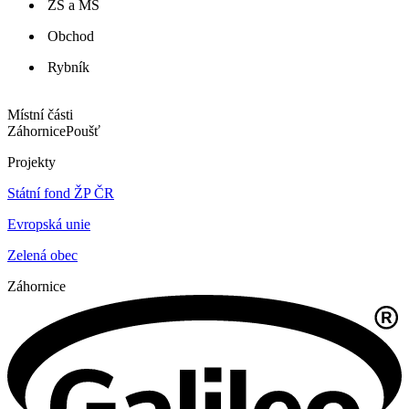
ZŠ a MŠ
Obchod
Rybník
Místní části
Záhornice
Poušť
Projekty
Státní fond ŽP ČR
Evropská unie
Zelená obec
Záhornice