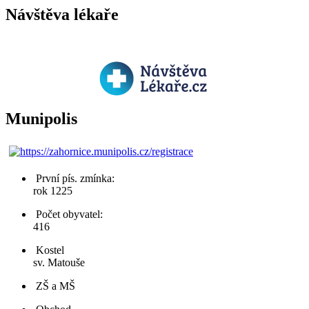
Návštěva lékaře
Munipolis
První pís. zmínka:
rok 1225
Počet obyvatel:
416
Kostel
sv. Matouše
ZŠ a MŠ