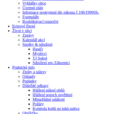
Vyhlášky obce
Územní plán
Informace poskytnutí dle zákona č.106⁄1999Sb.
Formuláře
Rozklikávací rozpočet
Krizové řízení
Život v obci
Zprávy
Kalendář akcí
Spolky & sdružení
Hasiči
Myslivci
TJ Sokol
Sdružení pro Záhornici
Praktické info
Ztráty a nálezy
Odpady
Poplatky
Důležité odkazy
Hlášení pálení ohňů
Hlášení poruch osvětlení
Mimořádné události
Požáry
Kontrola kotlů na tuhá paliva
Objížďka