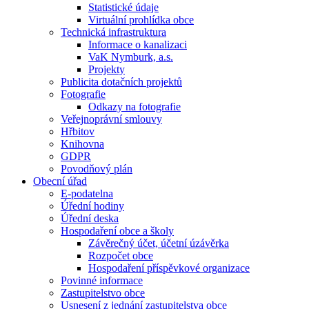
Statistické údaje
Virtuální prohlídka obce
Technická infrastruktura
Informace o kanalizaci
VaK Nymburk, a.s.
Projekty
Publicita dotačních projektů
Fotografie
Odkazy na fotografie
Veřejnoprávní smlouvy
Hřbitov
Knihovna
GDPR
Povodňový plán
Obecní úřad
E-podatelna
Úřední hodiny
Úřední deska
Hospodaření obce a školy
Závěrečný účet, účetní úzávěrka
Rozpočet obce
Hospodaření příspěvkové organizace
Povinné informace
Zastupitelstvo obce
Usnesení z jednání zastupitelstva obce