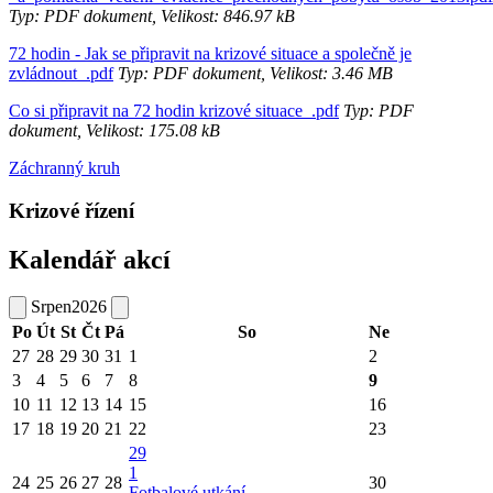
Typ: PDF dokument, Velikost: 846.97 kB
72 hodin - Jak se připravit na krizové situace a společně je
zvládnout_.pdf
Typ: PDF dokument, Velikost: 3.46 MB
Co si připravit na 72 hodin krizové situace_.pdf
Typ: PDF
dokument, Velikost: 175.08 kB
Záchranný kruh
Krizové řízení
Kalendář akcí
Srpen
2026
Po
Út
St
Čt
Pá
So
Ne
27
28
29
30
31
1
2
3
4
5
6
7
8
9
10
11
12
13
14
15
16
17
18
19
20
21
22
23
29
1
24
25
26
27
28
30
Fotbalové utkání