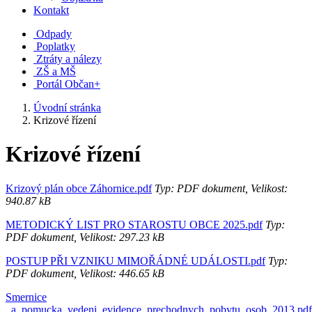
Kontakt
Odpady
Poplatky
Ztráty a nálezy
ZŠ a MŠ
Portál Občan+
Úvodní stránka
Krizové řízení
Krizové řízení
Krizový plán obce Záhornice.pdf
Typ: PDF dokument, Velikost:
940.87 kB
METODICKÝ LIST PRO STAROSTU OBCE 2025.pdf
Typ:
PDF dokument, Velikost: 297.23 kB
POSTUP PŘI VZNIKU MIMOŘÁDNÉ UDÁLOSTI.pdf
Typ:
PDF dokument, Velikost: 446.65 kB
Smernice
_a_pomucka_vedeni_evidence_prechodnych_pobytu_osob_2013.pdf