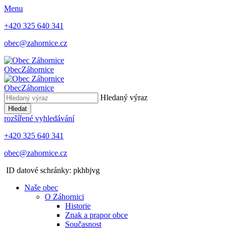
Menu
+420 325 640 341
obec@zahornice.cz
Obec
Záhornice
Obec
Záhornice
Hledaný výraz
Hledat
rozšířené vyhledávání
+420 325 640 341
obec@zahornice.cz
ID datové schránky: pkhbjvg
Naše obec
O Záhornici
Historie
Znak a prapor obce
Současnost