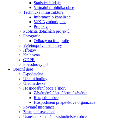
Statistické údaje
Virtuální prohlídka obce
Technická infrastruktura
Informace o kanalizaci
VaK Nymburk, a.s.
Projekty
Publicita dotačních projektů
Fotografie
Odkazy na fotografie
Veřejnoprávní smlouvy
Hřbitov
Knihovna
GDPR
Povodňový plán
Obecní úřad
E-podatelna
Úřední hodiny
Úřední deska
Hospodaření obce a školy
Závěrečný účet, účetní úzávěrka
Rozpočet obce
Hospodaření příspěvkové organizace
Povinné informace
Zastupitelstvo obce
Usnesení z jednání zastupitelstva obce