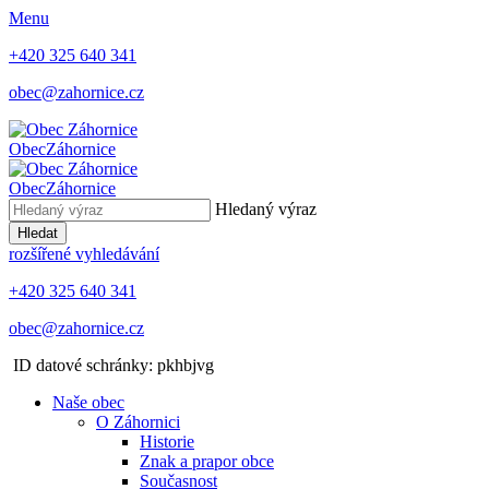
Menu
+420 325 640 341
obec@zahornice.cz
Obec
Záhornice
Obec
Záhornice
Hledaný výraz
Hledat
rozšířené vyhledávání
+420 325 640 341
obec@zahornice.cz
ID datové schránky: pkhbjvg
Naše obec
O Záhornici
Historie
Znak a prapor obce
Současnost