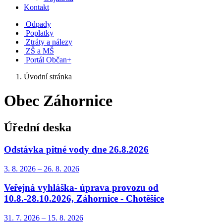
Kontakt
Odpady
Poplatky
Ztráty a nálezy
ZŠ a MŠ
Portál Občan+
Úvodní stránka
Obec Záhornice
Úřední deska
Odstávka pitné vody dne 26.8.2026
3. 8.
2026
–
26. 8.
2026
Veřejná vyhláška- úprava provozu od
10.8.-28.10.2026, Záhornice - Chotěšice
31. 7.
2026
–
15. 8.
2026