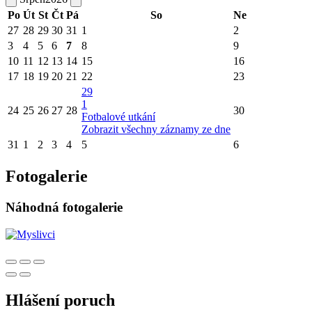
Po
Út
St
Čt
Pá
So
Ne
27
28
29
30
31
1
2
3
4
5
6
7
8
9
10
11
12
13
14
15
16
17
18
19
20
21
22
23
29
1
24
25
26
27
28
30
Fotbalové utkání
Zobrazit všechny záznamy ze dne
31
1
2
3
4
5
6
Fotogalerie
Náhodná fotogalerie
Hlášení poruch