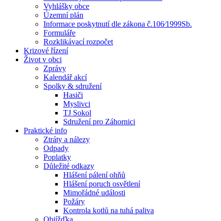
Vyhlášky obce
Územní plán
Informace poskytnutí dle zákona č.106⁄1999Sb.
Formuláře
Rozklikávací rozpočet
Krizové řízení
Život v obci
Zprávy
Kalendář akcí
Spolky & sdružení
Hasiči
Myslivci
TJ Sokol
Sdružení pro Záhornici
Praktické info
Ztráty a nálezy
Odpady
Poplatky
Důležité odkazy
Hlášení pálení ohňů
Hlášení poruch osvětlení
Mimořádné události
Požáry
Kontrola kotlů na tuhá paliva
Objížďka