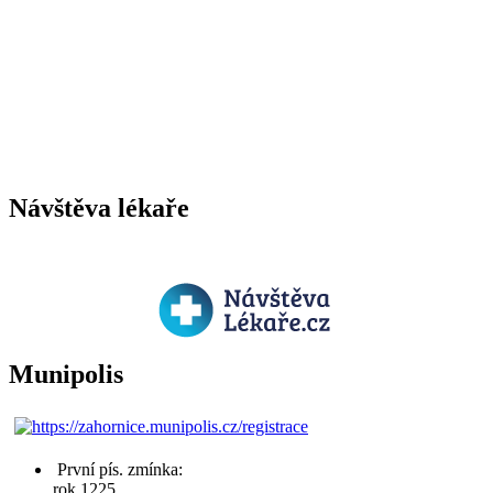
Návštěva lékaře
Munipolis
První pís. zmínka:
rok 1225