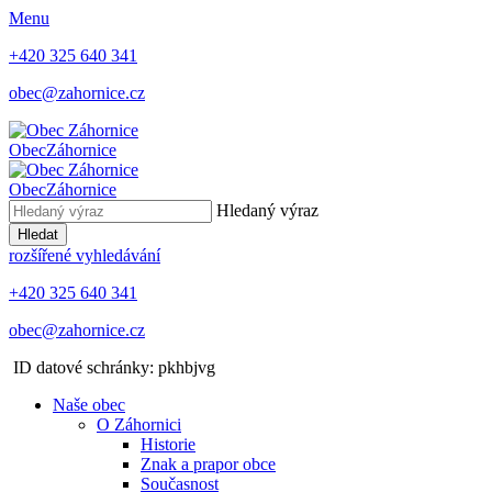
Menu
+420 325 640 341
obec@zahornice.cz
Obec
Záhornice
Obec
Záhornice
Hledaný výraz
Hledat
rozšířené vyhledávání
+420 325 640 341
obec@zahornice.cz
ID datové schránky: pkhbjvg
Naše obec
O Záhornici
Historie
Znak a prapor obce
Současnost