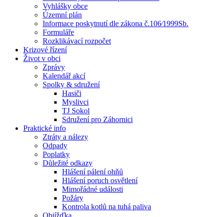
Vyhlášky obce
Územní plán
Informace poskytnutí dle zákona č.106⁄1999Sb.
Formuláře
Rozklikávací rozpočet
Krizové řízení
Život v obci
Zprávy
Kalendář akcí
Spolky & sdružení
Hasiči
Myslivci
TJ Sokol
Sdružení pro Záhornici
Praktické info
Ztráty a nálezy
Odpady
Poplatky
Důležité odkazy
Hlášení pálení ohňů
Hlášení poruch osvětlení
Mimořádné události
Požáry
Kontrola kotlů na tuhá paliva
Objížďka