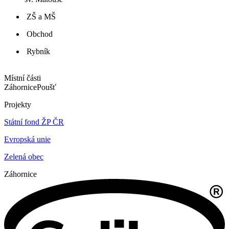
ZŠ a MŠ
Obchod
Rybník
Místní části
Záhornice
Poušť
Projekty
Státní fond ŽP ČR
Evropská unie
Zelená obec
Záhornice