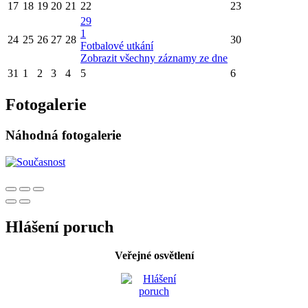
17
18
19
20
21
22
23
29
1
24
25
26
27
28
30
Fotbalové utkání
Zobrazit všechny záznamy ze dne
31
1
2
3
4
5
6
Fotogalerie
Náhodná fotogalerie
Hlášení poruch
Veřejné osvětlení