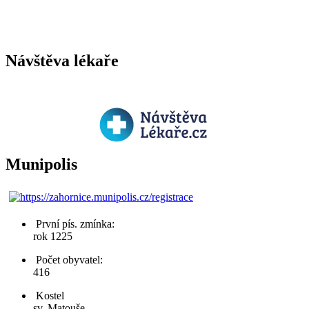
Návštěva lékaře
Munipolis
První pís. zmínka:
rok 1225
Počet obyvatel:
416
Kostel
sv. Matouše