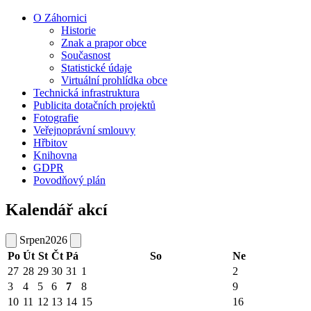
O Záhornici
Historie
Znak a prapor obce
Současnost
Statistické údaje
Virtuální prohlídka obce
Technická infrastruktura
Publicita dotačních projektů
Fotografie
Veřejnoprávní smlouvy
Hřbitov
Knihovna
GDPR
Povodňový plán
Kalendář akcí
Srpen
2026
Po
Út
St
Čt
Pá
So
Ne
27
28
29
30
31
1
2
3
4
5
6
7
8
9
10
11
12
13
14
15
16