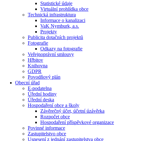
Statistické údaje
Virtuální prohlídka obce
Technická infrastruktura
Informace o kanalizaci
VaK Nymburk, a.s.
Projekty
Publicita dotačních projektů
Fotografie
Odkazy na fotografie
Veřejnoprávní smlouvy
Hřbitov
Knihovna
GDPR
Povodňový plán
Obecní úřad
E-podatelna
Úřední hodiny
Úřední deska
Hospodaření obce a školy
Závěrečný účet, účetní úzávěrka
Rozpočet obce
Hospodaření příspěvkové organizace
Povinné informace
Zastupitelstvo obce
Usnesení z jednání zastupitelstva obce