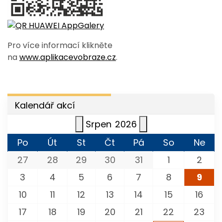
Pro více informací klikněte
na
www.aplikacevobraze.cz
.
Kalendář akcí
Srpen
2026
Po
Út
St
Čt
Pá
So
Ne
27
28
29
30
31
1
2
3
4
5
6
7
8
9
10
11
12
13
14
15
16
17
18
19
20
21
22
23