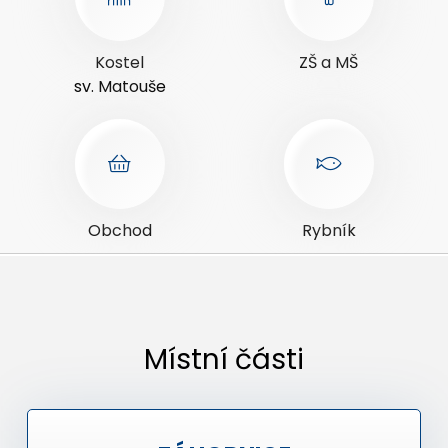
Kostel
ZŠ a MŠ
sv. Matouše
Obchod
Rybník
Místní části