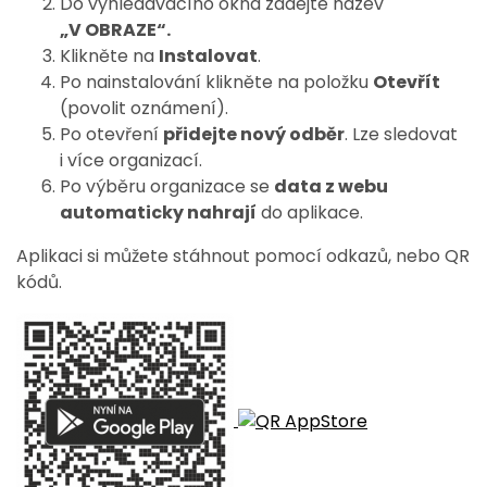
Do vyhledávacího okna zadejte název
„V OBRAZE“.
Klikněte na
Instalovat
.
Po nainstalování klikněte na položku
Otevřít
(povolit oznámení).
Po otevření
přidejte nový odběr
. Lze sledovat
i více organizací.
Po výběru organizace se
data z webu
automaticky nahrají
do aplikace.
Aplikaci si můžete stáhnout pomocí odkazů, nebo QR
kódů.