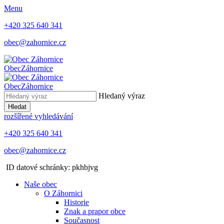
Menu
+420 325 640 341
obec@zahornice.cz
Obec
Záhornice
Obec
Záhornice
Hledaný výraz
Hledat
rozšířené vyhledávání
+420 325 640 341
obec@zahornice.cz
ID datové schránky: pkhbjvg
Naše obec
O Záhornici
Historie
Znak a prapor obce
Současnost