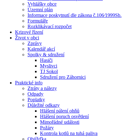
Vyhlášky obce
Územní plán
Informace poskytnutí dle zákona č.106⁄1999Sb.
Formuláře
Rozklikávací rozpočet
Krizové řízení
Život v obci
Zprávy
Kalendář akcí
Spolky & sdružení
Hasiči
Myslivci
TJ Sokol
Sdružení pro Záhornici
Praktické info
Ztráty a nálezy
Odpady
Poplatky
Důležité odkazy
Hlášení pálení ohňů
Hlášení poruch osvětlení
Mimořádné události
Požáry
Kontrola kotlů na tuhá paliva
Objížďka