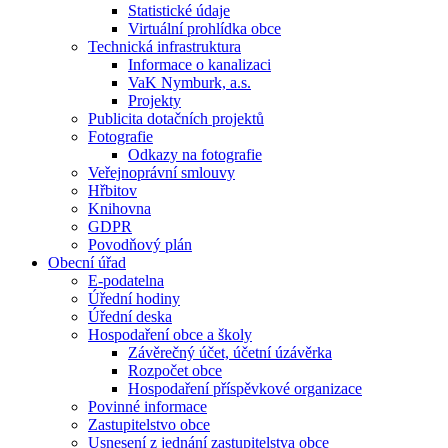
Statistické údaje
Virtuální prohlídka obce
Technická infrastruktura
Informace o kanalizaci
VaK Nymburk, a.s.
Projekty
Publicita dotačních projektů
Fotografie
Odkazy na fotografie
Veřejnoprávní smlouvy
Hřbitov
Knihovna
GDPR
Povodňový plán
Obecní úřad
E-podatelna
Úřední hodiny
Úřední deska
Hospodaření obce a školy
Závěrečný účet, účetní úzávěrka
Rozpočet obce
Hospodaření příspěvkové organizace
Povinné informace
Zastupitelstvo obce
Usnesení z jednání zastupitelstva obce