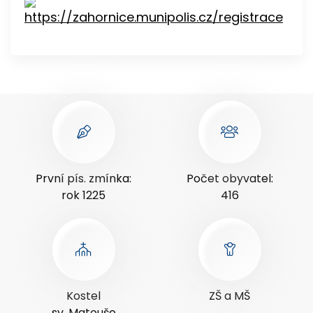
První pís. zmínka:
Počet obyvatel:
rok 1225
416
Kostel
ZŠ a MŠ
sv. Matouše