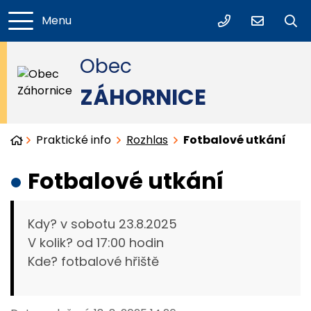
Menu
+420 325 640 
obec@zah
Obec
ZÁHORNICE
Úvodní stránka
Praktické info
Rozhlas
Fotbalové utkání
Fotbalové utkání
Kdy? v sobotu 23.8.2025
V kolik? od 17:00 hodin
Kde? fotbalové hřiště